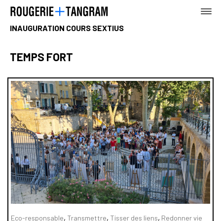
INAUGURATION COURS SEXTIUS
TEMPS FORT
AGENCE
TERRE
MER
,
,
,
Eco-responsable
Transmettre
Tisser des liens
Redonner vie