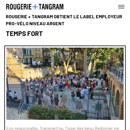
ROUGERIE + TANGRAM OBTIENT LE LABEL EMPLOYEUR
PRO-VÉLO NIVEAU ARGENT
TEMPS FORT
AGENCE
TERRE
MER
,
,
,
Eco-responsable
Transmettre
Tisser des liens
Redonner vie