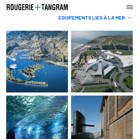
EQUIPEMENTS LIES À LA MER
Marinas & ports
Habitats sous-marins - Vaisseaux - Recifs
AGENCE
TERRE
MER