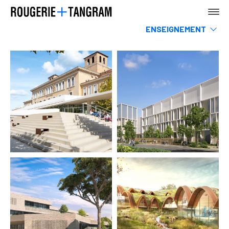
ENSEIGNEMENT
Musees
Sports & loisirs
AGENCE
Hotels, restaurants & commerces
Infrastructures & Transports
Tertiaire
Rehabilitation
Logements
TERRE
Urbanisme, Paysage & espace public
MER