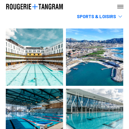
SPORTS & LOISIRS
Musees
Hotels, restaurants & commerces
AGENCE
Infrastructures & Transports
Tertiaire
Rehabilitation
Enseignement
Logements
TERRE
Urbanisme, Paysage & espace public
MER