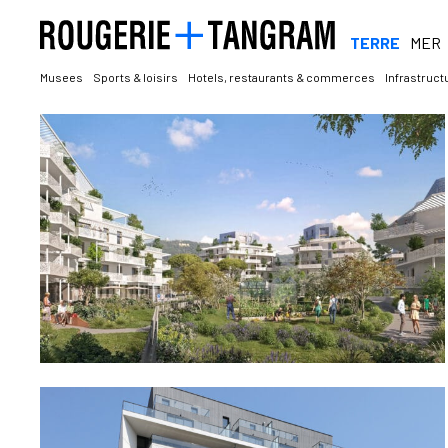
TERRE
MER
Musees
Sports & loisirs
Hotels, restaurants & commerces
Infrastruct