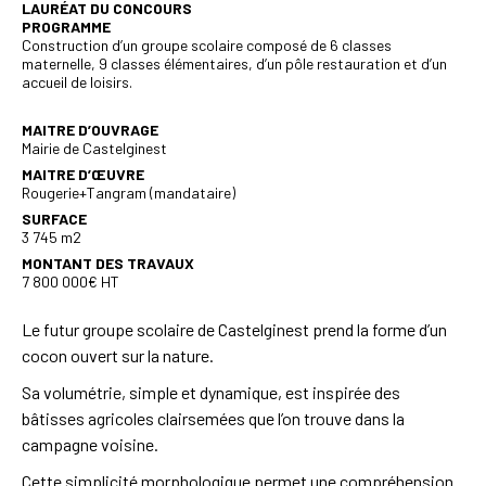
LAURÉAT DU CONCOURS
PROGRAMME
Construction d’un groupe scolaire composé de 6 classes
maternelle, 9 classes élémentaires, d’un pôle restauration et d’un
accueil de loisirs.
MAITRE D’OUVRAGE
Mairie de Castelginest
MAITRE D’ŒUVRE
Rougerie+Tangram (mandataire)
SURFACE
3 745 m2
MONTANT DES TRAVAUX
7 800 000€ HT
Le futur groupe scolaire de Castelginest prend la forme d’un
cocon ouvert sur la nature.
Sa volumétrie, simple et dynamique, est inspirée des
bâtisses agricoles clairsemées que l’on trouve dans la
campagne voisine.
Cette simplicité morphologique permet une compréhension