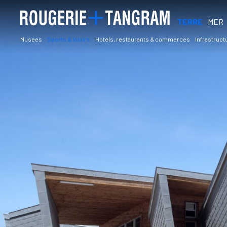
TERRE
MER
Musees
Sports & loisirs
Hotels, restaurants & commerces
Infrastruct