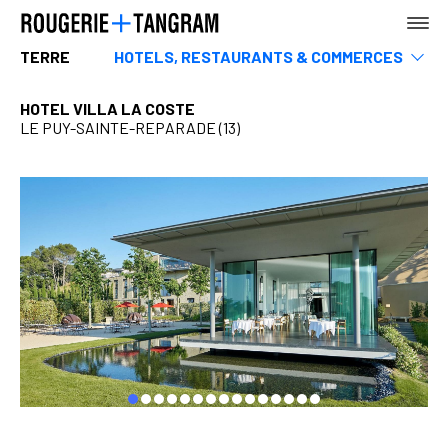
TERRE
HOTELS, RESTAURANTS & COMMERCES
Musees
Sports & loisirs
HOTEL VILLA LA COSTE
Infrastructures & Transports
LE PUY-SAINTE-REPARADE (13)
AGENCE
Tertiaire
Rehabilitation
Enseignement
Logements
Urbanisme, Paysage & espace public
TERRE
MER