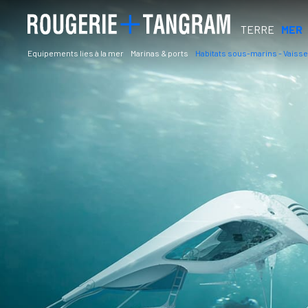
TERRE
MER
Equipements lies à la mer
Marinas & ports
Habitats sous-marins - Vaisse