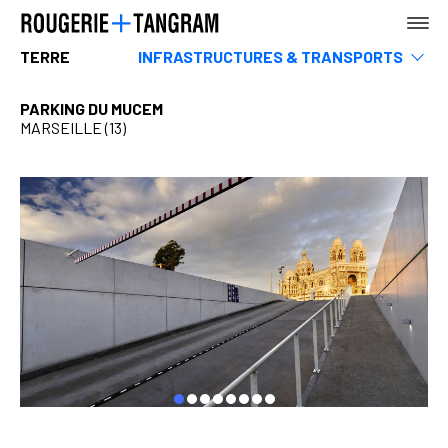
TERRE
INFRASTRUCTURES & TRANSPORTS
Musees
Sports & loisirs
PARKING DU MUCEM
Hotels, restaurants & commerces
MARSEILLE (13)
AGENCE
Tertiaire
Rehabilitation
Enseignement
Logements
Urbanisme, Paysage & espace public
TERRE
MER