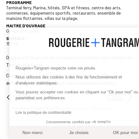
PROGRAMME
Terminal ferry, Marina, hôtels, SPA et fitness, centre des arts,
commerces, équipements sportifs, restaurants, ensemble de
maisons flottantes, villas sur la plage,
MAITRE D'OUVRAGE
Groupe Bin Laden
SURFACE
150 ha
Oqyana est un projet de complexe touristique dans le lagon de
The World à Dubaï.
Rougerie+Tangram respecte votre vie privée.
Chaque maison possède un salon sous-marin. Elles sont
Nous utilisons des cookies à des fins de fonctionnement et
autonomes en énergie grâce à leur couverture solaire.
d’analyses statistiques.
Vous pouvez accepter ces cookies en cliquant sur "Ok pour moi" ou
PROJET
PROJET
paramétrer vos préférences.
PRÉCÉDENT
SUIVANT
Rougerie+Tangram © 2026
Mentions légales
-
Plan du site
Lire la politique de confidentialité
Consentements certifiés par
Non merci
Je choisis
OK pour moi