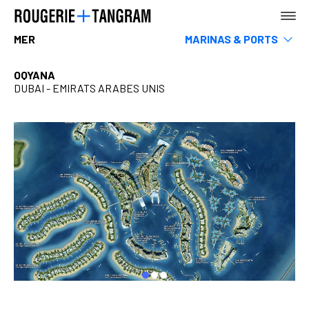
MER
MARINAS & PORTS
Equipements lies à la mer
Habitats sous-marins - Vaisseaux - Recifs
OQYANA
DUBAI - EMIRATS ARABES UNIS
AGENCE
TERRE
MER