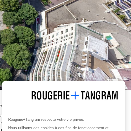
entité forte constituent les enjeux majeurs de ce projet.
int vient apporter une nouvelle convivialité : ombrage,
Rougerie+Tangram respecte votre vie privée.
haque type de déplacements – piétons, 2 roues, véhicules-
Nous utilisons des cookies à des fins de fonctionnement et
en harmonie avec les terrasses, les édicules, les arbres et le