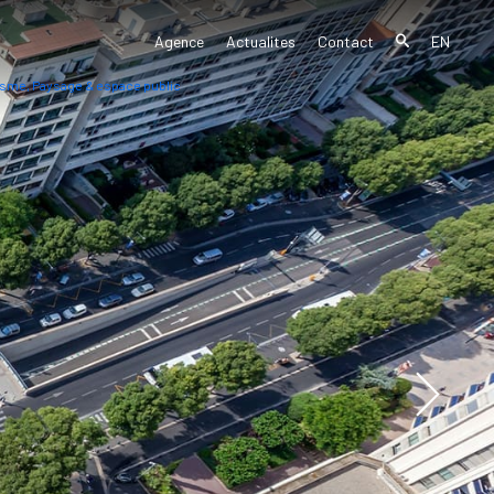
Agence
Actualites
Contact
EN
sme, Paysage & espace public