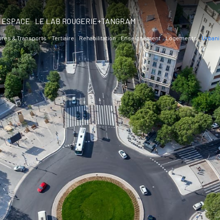
ESPACE
LE LAB ROUGERIE+TANGRAM
ures & Transports
Tertiaire
Rehabilitation
Enseignement
Logements
Urbani