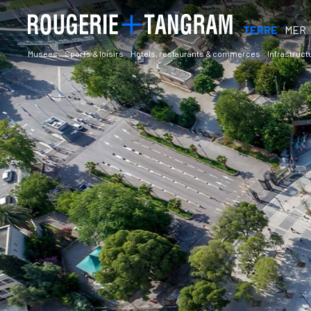
TERRE
MER
Musees
Sports & loisirs
Hotels, restaurants & commerces
Infrastruct