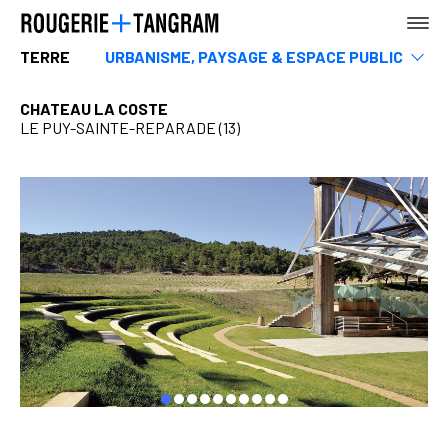
TERRE
URBANISME, PAYSAGE & ESPACE PUBLIC
Musees
Sports & loisirs
CHATEAU LA COSTE
Hotels, restaurants & commerces
LE PUY-SAINTE-REPARADE (13)
AGENCE
Infrastructures & Transports
Tertiaire
Rehabilitation
Enseignement
Logements
TERRE
MER