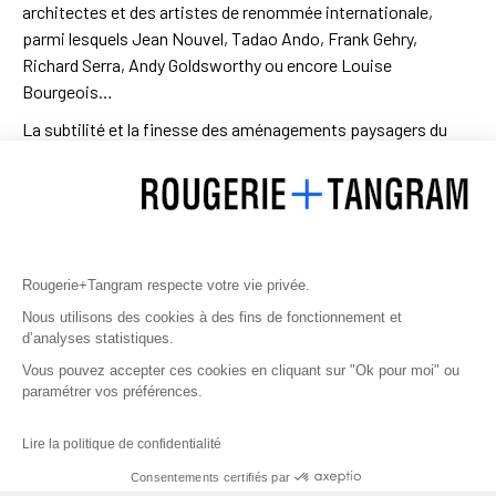
architectes et des artistes de renommée internationale,
parmi lesquels Jean Nouvel, Tadao Ando, Frank Gehry,
Richard Serra, Andy Goldsworthy ou encore Louise
Bourgeois…
La subtilité et la finesse des aménagements paysagers du
domaine révèlent la poésie d’un parcours unique à travers le
paysage, un cheminement vers l’art qui sinue entre les arbres,
révélant des pentes douces, ombragées, propices à la
flânerie et à l’émotion.
Un soin particulier a été apporté à la gestion des eaux de
Rougerie+Tangram respecte votre vie privée.
pluie. Dans la colline, des bassins d’orages sont aménagés,
Nous utilisons des cookies à des fins de fonctionnement et
l’eau est retenue par des tancats en pierre sèche, inspirés des
d’analyses statistiques.
ouvrages romains, puis elle circule dans un réseau de noues
Vous pouvez accepter ces cookies en cliquant sur "Ok pour moi" ou
et de fossés en amont du vignoble pour préserver les sols. Un
paramétrer vos préférences.
tel domaine, partagé entre la culture de la terre et la culture de
l’esprit, mérite des traitements d’exception.
Lire la politique de confidentialité
PROJET
Consentements certifiés par
SUIVANT