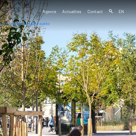
Agence
Actualites
Contact
EN
sme, Paysage & espace public