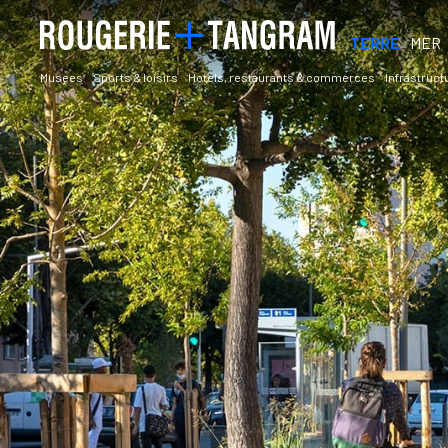
TERRE
MER
Musees
Sports & loisirs
Hotels, restaurants & commerces
Infrastruct