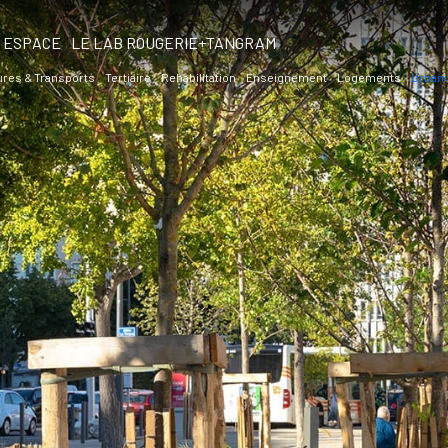
ESPACE
LE LAB ROUGERIE+TANGRAM
ures & Transports
Tertiaire
Rehabilitation
Enseignement
Logements
Urbani