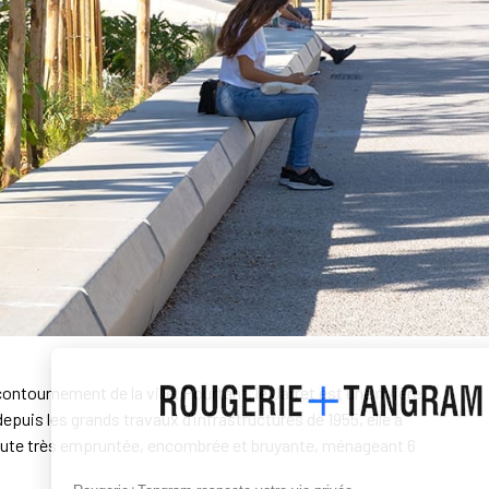
ontournement de la ville. Pourtant, le Jarret est une rivière,
epuis les grands travaux d’infrastructures de 1955, elle a
e route très empruntée, encombrée et bruyante, ménageant 6