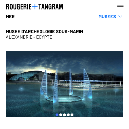
MER
MUSEES
Sports & loisirs
Hotels, restaurants & commerces
MUSEE D’ARCHEOLOGIE SOUS-MARIN
Infrastructures & Transports
ALEXANDRIE - EGYPTE
AGENCE
Tertiaire
Rehabilitation
Enseignement
Logements
Urbanisme, Paysage & espace public
TERRE
MER