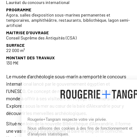
Lauréat du concours international
PROGRAMME
Agora, salles d’exposition sous-marines permanentes et
temporaires, amphithéâtre, restaurants, bibliothèque, lagon semi-
artificiel
MAITRISE D'OUVRAGE
Conseil Suprême des Antiquités (CSA)
SURFACE
22 000 m²
MONTANT DES TRAVAUX
130 M€
Le musée d’archéologie sous-marin a remporté le concours
international lancé par le gouvernement égyptien et
l’UNESCO, Ce concept de musée sous-marin est le premier au
monde à offrir à ses visiteurs un voyage en immersion.
Explorez sous la mer au cœur de la baie d’Alexandrie pour y
découvrir les merveilles archéologiques.
Rougerie+Tangram respecte votre vie privée.
Situé non loin de la nouvelle Bibliothèque d’Alexandrie, il forme
Nous utilisons des cookies à des fins de fonctionnement et
une vaste Agora surplombant la baie le long de la corniche.
d’analyses statistiques.